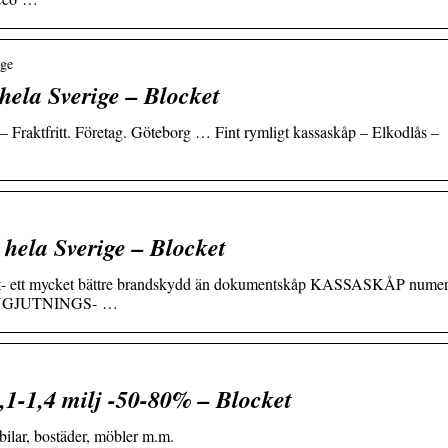
ige
 hela Sverige – Blocket
 Fraktfritt. Företag. Göteborg … Fint rymligt kassaskåp – Elkodlås –
 hela Sverige – Blocket
t- ett mycket bättre brandskydd än dokumentskåp KASSASKÅP nume
an INGJUTNINGS- …
,1-1,4 milj -50-80% – Blocket
bilar, bostäder, möbler m.m.