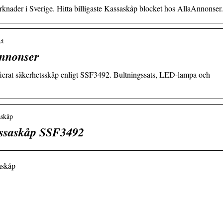
rknader i Sverige. Hitta billigaste Kassaskåp blocket hos AllaAnnonser.
et
Annonser
fierat säkerhetsskåp enligt SSF3492. Bultningssats, LED-lampa och
askåp
ssaskåp SSF3492
askåp