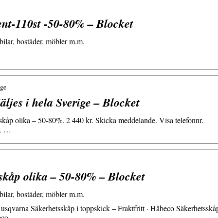
nt-110st -50-80% – Blocket
bilar, bostäder, möbler m.m.
ige
ljes i hela Sverige – Blocket
kåp olika – 50-80%. 2 440 kr. Skicka meddelande. Visa telefonnr.
g, …
skåp olika – 50-80% – Blocket
bilar, bostäder, möbler m.m.
 Husqvarna Säkerhetsskåp i toppskick – Fraktfritt · Håbeco Säkerhetsskå
beco …