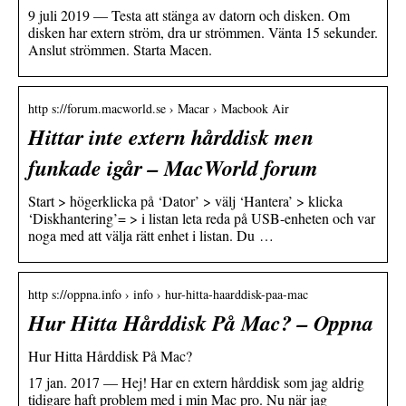
9 juli 2019 — Testa att stänga av datorn och disken. Om
disken har extern ström, dra ur strömmen. Vänta 15 sekunder.
Anslut strömmen. Starta Macen.
http s://forum.macworld.se › Macar › Macbook Air
Hittar inte extern hårddisk men
funkade igår – MacWorld forum
Start > högerklicka på ‘Dator’ > välj ‘Hantera’ > klicka
‘Diskhantering’= > i listan leta reda på USB-enheten och var
noga med att välja rätt enhet i listan. Du …
http s://oppna.info › info › hur-hitta-haarddisk-paa-mac
Hur Hitta Hårddisk På Mac? – Oppna
Hur Hitta Hårddisk På Mac?
17 jan. 2017 — Hej! Har en extern hårddisk som jag aldrig
tidigare haft problem med i min Mac pro. Nu när jag