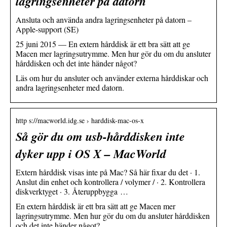
lagringsenheter på datorn
Ansluta och använda andra lagringsenheter på datorn –
Apple-support (SE)
25 juni 2015 — En extern hårddisk är ett bra sätt att ge
Macen mer lagringsutrymme. Men hur gör du om du ansluter
hårddisken och det inte händer något?
Läs om hur du ansluter och använder externa hårddiskar och
andra lagringsenheter med datorn.
http s://macworld.idg.se › harddisk-mac-os-x
Så gör du om usb-hårddisken inte
dyker upp i OS X – MacWorld
Extern hårddisk visas inte på Mac? Så här fixar du det · 1.
Anslut din enhet och kontrollera / volymer / · 2. Kontrollera
diskverktyget · 3. Återuppbygga …
En extern hårddisk är ett bra sätt att ge Macen mer
lagringsutrymme. Men hur gör du om du ansluter hårddisken
och det inte händer något?