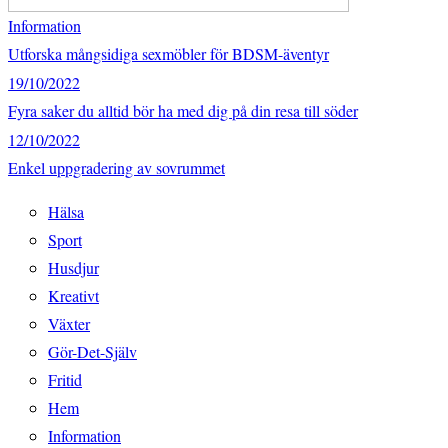
Information
Utforska mångsidiga sexmöbler för BDSM-äventyr
19/10/2022
Fyra saker du alltid bör ha med dig på din resa till söder
12/10/2022
Enkel uppgradering av sovrummet
Hälsa
Sport
Husdjur
Kreativt
Växter
Gör-Det-Själv
Fritid
Hem
Information