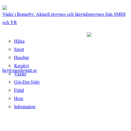
Väder i Ronneby: Aktuell prognos och långtidsprognos från SMHI
och YR
Hälsa
Sport
Husdjur
Kreativt
hej@merdigitalt.se
Växter
Gör-Det-Själv
Fritid
Hem
Information