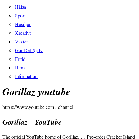
Hälsa
Sport
Husdjur
Kreativt
Växter
Gör-Det-Själv
Fritid
Hem
Information
Gorillaz youtube
http s://www.youtube.com › channel
Gorillaz – YouTube
The official YouTube home of Gorillaz. … Pre-order Cracker Island